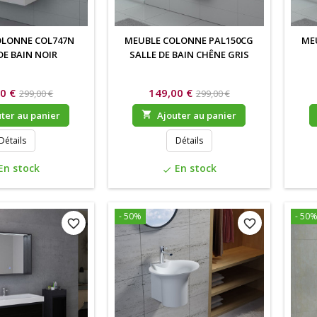
OLONNE COL747N
MEUBLE COLONNE PAL150CG
ME
DE BAIN NOIR
SALLE DE BAIN CHÊNE GRIS
0 €
149,00 €
299,00 €
299,00 €
ter au panier

Ajouter au panier
Détails
Détails
En stock
En stock
check
- 50%
- 50
favorite_border
favorite_border