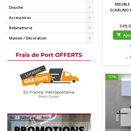
MEUBLE 
Douche
SCARLINO 1
Accessoires
349,0
Robinetterie

Ajou
Maison / Décoration
check
- 57%