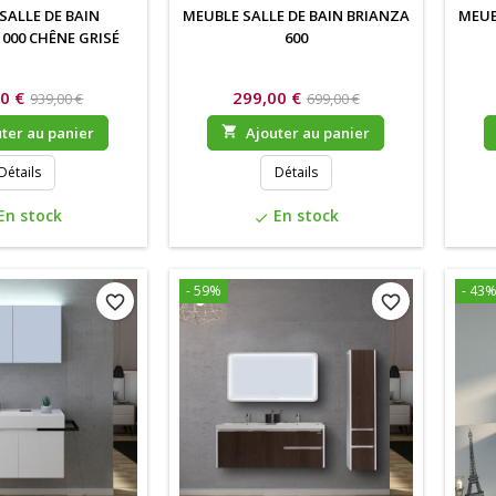
SALLE DE BAIN
MEUBLE SALLE DE BAIN BRIANZA
MEUB
000 CHÊNE GRISÉ
600
0 €
299,00 €
939,00 €
699,00 €
ter au panier

Ajouter au panier
Détails
Détails
En stock
En stock
check
- 59%
- 43
favorite_border
favorite_border