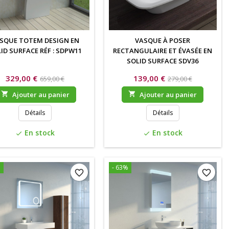
SQUE TOTEM DESIGN EN
VASQUE À POSER
ID SURFACE RÉF : SDPW11
RECTANGULAIRE ET ÉVASÉE EN
SOLID SURFACE SDV36
329,00 €
139,00 €
659,00 €
279,00 €

Ajouter au panier

Ajouter au panier
Détails
Détails
En stock
En stock
check
check
%
- 63%
favorite_border
favorite_border