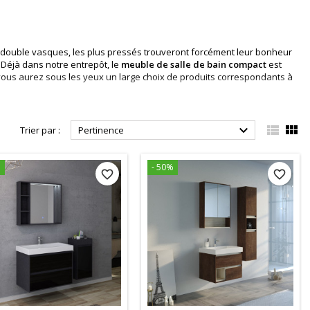
 double vasques, les plus pr
e
ssés trouveront forcément leur bonheur
 D
é
jà dans notre entrepôt, le
meuble de salle de bain compact
est
 vous aurez sous les yeux un large choix de produits correspondants à
c un ensemble
lavabo et meuble de salle de bain
. 1 vasque pour les



Trier par :
Pertinence
 ou au sol avec un rangement. Nous vous proposons différentes
ement, nos spécialistes ont sélectionné chaque
meuble de salle de
%
- 50%
favorite_border
favorite_border
t meuble de salle de bain
se décline en différentes teintes. Ainsi, il