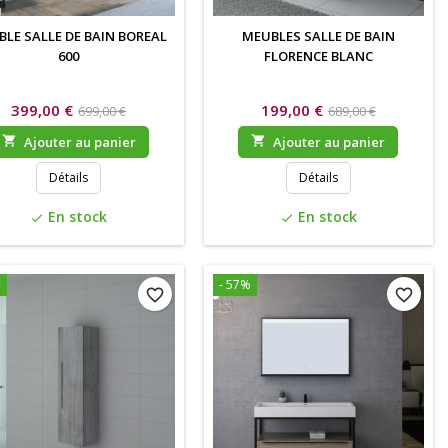
LE SALLE DE BAIN BOREAL
MEUBLES SALLE DE BAIN
600
FLORENCE BLANC
399,00 €
199,00 €
699,00 €
689,00 €

Ajouter au panier

Ajouter au panier
Détails
Détails
En stock
En stock
check
check
%
- 57%
favorite_border
favorite_border