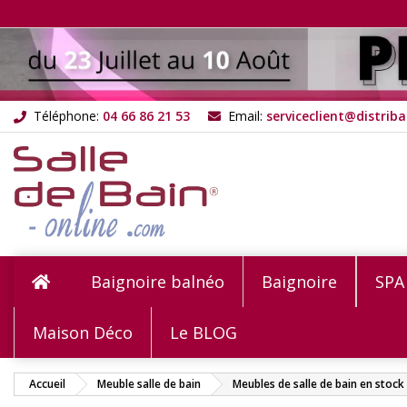
M
(
C
C
add_circle_outline
((
Vou
Nom
Téléphone:
04 66 86 21 53
Email:
serviceclient@distriba
Baignoire balnéo
Baignoire
SPA
Maison Déco
Le BLOG
Accueil
Meuble salle de bain
Meubles de salle de bain en stock