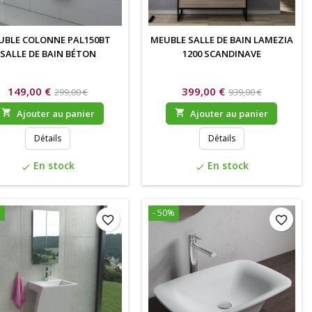
UBLE COLONNE PAL150BT
MEUBLE SALLE DE BAIN LAMEZIA
SALLE DE BAIN BÉTON
1200 SCANDINAVE
149,00 €
399,00 €
299,00 €
939,00 €

Ajouter au panier

Ajouter au panier
Détails
Détails
En stock
En stock
check
check
%
- 50%
favorite_border
favorite_border