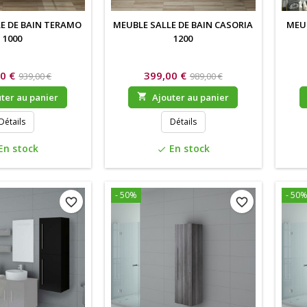
E DE BAIN TERAMO
MEUBLE SALLE DE BAIN CASORIA
MEUB
1000
1200
0 €
399,00 €
939,00 €
989,00 €
ter au panier

Ajouter au panier
Détails
Détails
En stock
En stock
check
- 50%
- 50
favorite_border
favorite_border