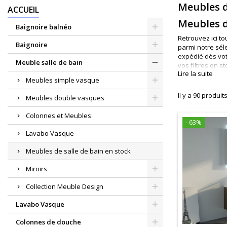
Meubles d
ACCUEIL
Meubles d
Baignoire balnéo
Retrouvez ici t
Baignoire
parmi notre s
é
l
expédié dès vot
Meuble salle de bain
vos filtres en st
Lire la suite
Une salle
Meubles simple vasque
Que votre pièce
Il y a 90 produits
Meubles double vasques
espaces réduits
combinaisons po
Colonnes et Meubles
bain compact
, 
- 63%
Noir, scandinav
Lavabo Vasque
s’intègrera faci
Meubles de salle de bain en stock
Miroirs
Collection Meuble Design
Lavabo Vasque
Colonnes de douche