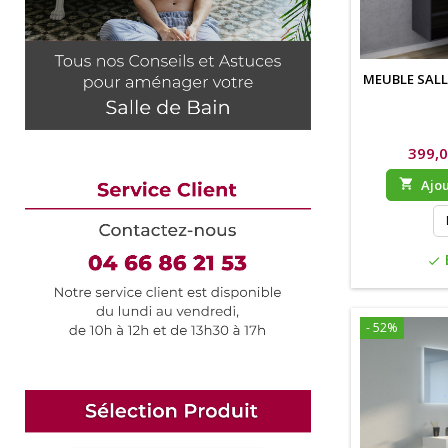
MEUBLE SALL
399,0

Ajou
check
- 52%