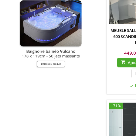
MEUBLE SALL
600 SCANDI
449,0

Ajou
check
- 71%