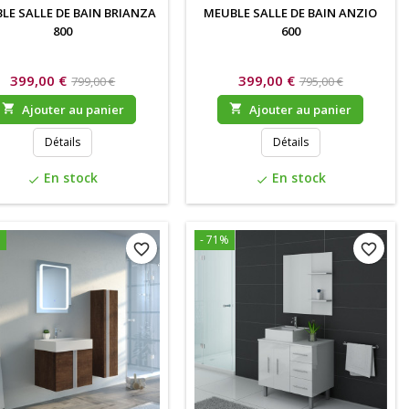
LE SALLE DE BAIN BRIANZA
MEUBLE SALLE DE BAIN ANZIO
800
600
399,00 €
399,00 €
799,00 €
795,00 €

Ajouter au panier

Ajouter au panier
Détails
Détails
En stock
En stock
check
check
%
- 71%
favorite_border
favorite_border