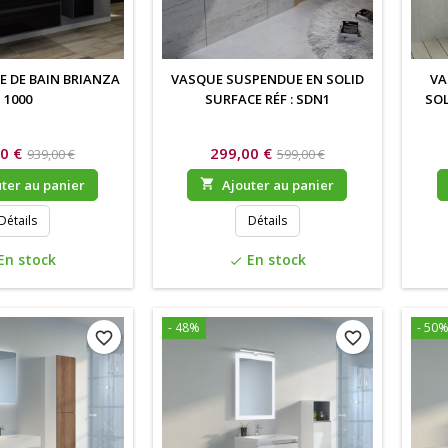
E DE BAIN BRIANZA
VASQUE SUSPENDUE EN SOLID
VA
1000
SURFACE RÉF : SDN1
SOL
0 €
299,00 €
939,00 €
599,00 €
ter au panier

Ajouter au panier
Détails
Détails
En stock
En stock
check
- 48%
- 50
favorite_border
favorite_border