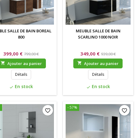
LE SALLE DE BAIN BOREAL
MEUBLE SALLE DE BAIN
800
SCARLINO 1000 NOIR
399,00 €
349,00 €
799,00 €
939,00 €

Ajouter au panier

Ajouter au panier
Détails
Détails
En stock
En stock
check
check
%
- 57%
favorite_border
favorite_border