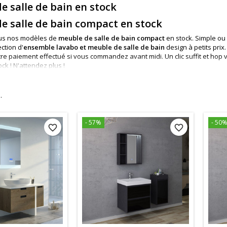
e salle de bain en stock
e salle de bain compact en stock
ous nos modèles de
meuble de salle de bain compact
en stock
. Simple ou
ection d'
ensemble lavabo et
meuble de salle de bain
design à petits prix
.
re paiement effectué si vous commandez avant midi. Un clic suffit et hop
ock ! N'attendez plus !
 de bain harmonieuse
 soit petite ou grande, elle peut désormais afficher son propre style ave
.
, 2 vasques pour les plus grands et les familles nombreuses, suspendue
ur équiper votre intérieur. Miroir, meuble sous vasque, colonne de rang
pratique et simple d’utilisation.
- 57%
- 50
favorite_border
favorite_border
e, gris taupe, coquelicot, blanc, aubergine… chaque
ensemble de lavabo e
lement à la décoration existante.