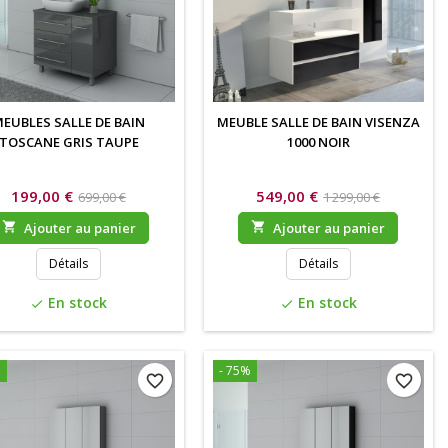
EUBLES SALLE DE BAIN
MEUBLE SALLE DE BAIN VISENZA
TOSCANE GRIS TAUPE
1000 NOIR
199,00 €
549,00 €
699,00 €
1 299,00 €

Ajouter au panier

Ajouter au panier
Détails
Détails
En stock
En stock
check
check
%
- 75%
favorite_border
favorite_border