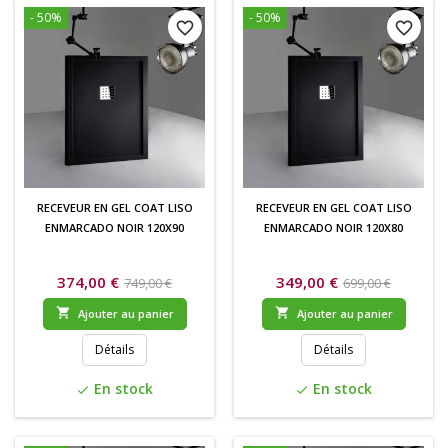
- 50%
- 50%
favorite_border
favorite_border
RECEVEUR EN GEL COAT LISO
RECEVEUR EN GEL COAT LISO
ENMARCADO NOIR 120X90
ENMARCADO NOIR 120X80
374,00 €
349,00 €
749,00 €
699,00 €


Ajouter au panier
Ajouter au panier
Détails
Détails
En stock
En stock
check
check