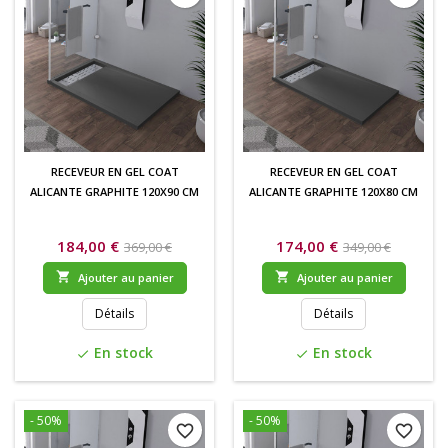
RECEVEUR EN GEL COAT
RECEVEUR EN GEL COAT
ALICANTE GRAPHITE 120X90 CM
ALICANTE GRAPHITE 120X80 CM
184,00 €
174,00 €
369,00 €
349,00 €


Ajouter au panier
Ajouter au panier
Détails
Détails
En stock
En stock
check
check
- 50%
- 50%
favorite_border
favorite_border