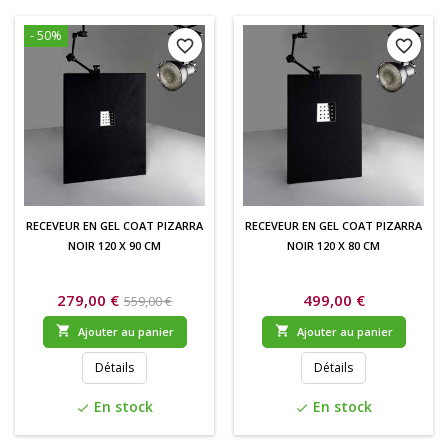
- 50%
favorite_border
favorite_border
RECEVEUR EN GEL COAT PIZARRA
RECEVEUR EN GEL COAT PIZARRA
NOIR 120 X 90 CM
NOIR 120 X 80 CM
279,00 €
499,00 €
559,00 €


Ajouter au panier
Ajouter au panier
Détails
Détails
En stock
En stock
check
check