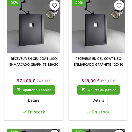
- 50%
- 50%
favorite_border
favorite_border
RECEVEUR EN GEL COAT LISO
RECEVEUR EN GEL COAT LISO
ENMARCADO GRAPHITE 120X90
ENMARCADO GRAPHITE 120X80
374,00 €
349,00 €
749,00 €
699,00 €


Ajouter au panier
Ajouter au panier
Détails
Détails
En stock
En stock
check
check
- 50%
- 50%