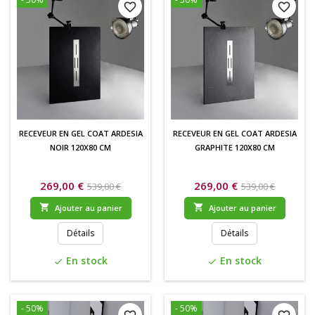
favorite_border
favorite_border
RECEVEUR EN GEL COAT ARDESIA
RECEVEUR EN GEL COAT ARDESIA
NOIR 120X80 CM
GRAPHITE 120X80 CM
269,00 €
269,00 €
539,00 €
539,00 €


Ajouter au panier
Ajouter au panier
Détails
Détails
En stock
En stock
check
check
- 50%
- 50%