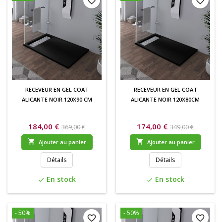
favorite_border
favorite_border
RECEVEUR EN GEL COAT
RECEVEUR EN GEL COAT
ALICANTE NOIR 120X90 CM
ALICANTE NOIR 120X80CM
184,00 €
174,00 €
369,00 €
349,00 €


Ajouter au panier
Ajouter au panier
Détails
Détails
En stock
En stock
check
check
- 50%
- 50%
favorite_border
favorite_border