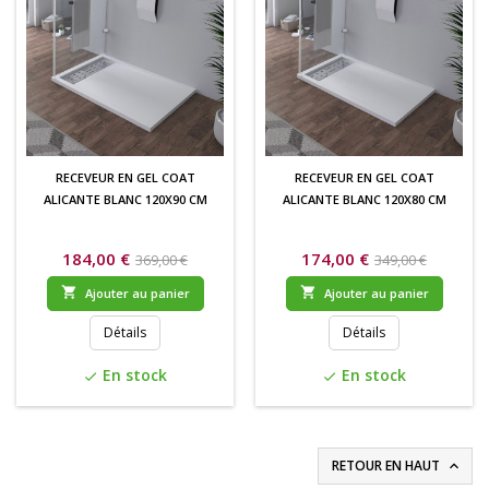
RECEVEUR EN GEL COAT
RECEVEUR EN GEL COAT
ALICANTE BLANC 120X90 CM
ALICANTE BLANC 120X80 CM
184,00 €
174,00 €
369,00 €
349,00 €


Ajouter au panier
Ajouter au panier
Détails
Détails
En stock
En stock
check
check
RETOUR EN HAUT
