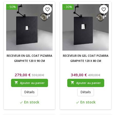
- 50%
- 30%
favorite_border
favorite_border
RECEVEUR EN GEL COAT PIZARRA
RECEVEUR EN GEL COAT PIZARRA
GRAPHITE 120 X 90 CM
GRAPHITE 120 X 80 CM
279,00 €
349,00 €
559,00 €
499,00 €


Ajouter au panier
Ajouter au panier
Détails
Détails
En stock
En stock
check
check