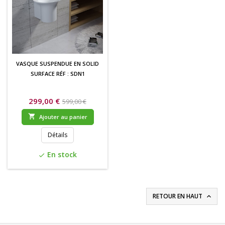
VASQUE SUSPENDUE EN SOLID
SURFACE RÉF : SDN1
299,00 €
599,00 €

Ajouter au panier
Détails
En stock
check
RETOUR EN HAUT
