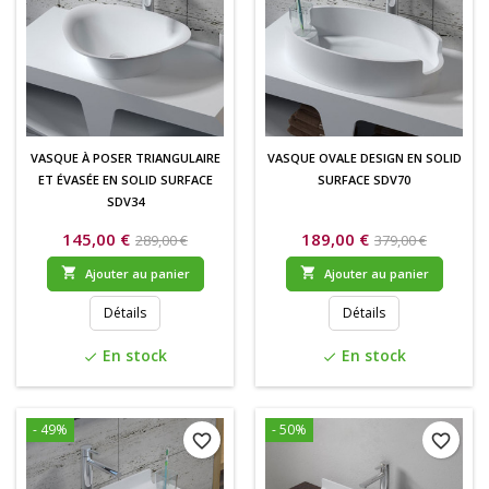
VASQUE À POSER TRIANGULAIRE
VASQUE OVALE DESIGN EN SOLID
ET ÉVASÉE EN SOLID SURFACE
SURFACE SDV70
SDV34
145,00 €
189,00 €
289,00 €
379,00 €


Ajouter au panier
Ajouter au panier
Détails
Détails
En stock
En stock
check
check
- 49%
- 50%
favorite_border
favorite_border