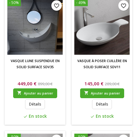
- 50%
- 49%
favorite_border
favorite_border
VASQUE LUNE SUSPENDUE EN
VASQUE À POSER CUILLÈRE EN
SOLID SURFACE SDV35
SOLID SURFACE SDV11
449,00 €
145,00 €
899,00 €
289,00 €


Ajouter au panier
Ajouter au panier
Détails
Détails
En stock
En stock
check
check
- 50%
- 50%