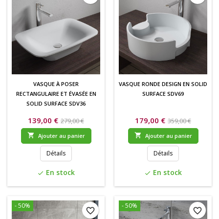
VASQUE À POSER
VASQUE RONDE DESIGN EN SOLID
RECTANGULAIRE ET ÉVASÉE EN
SURFACE SDV69
SOLID SURFACE SDV36
139,00 €
179,00 €
279,00 €
359,00 €


Ajouter au panier
Ajouter au panier
Détails
Détails
En stock
En stock
check
check
- 50%
- 50%
favorite_border
favorite_border