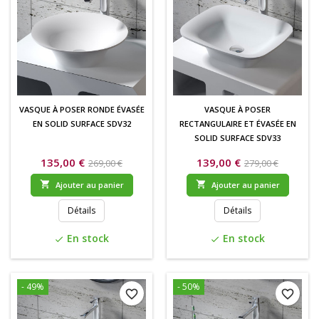
VASQUE À POSER RONDE ÉVASÉE
VASQUE À POSER
EN SOLID SURFACE SDV32
RECTANGULAIRE ET ÉVASÉE EN
SOLID SURFACE SDV33
135,00 €
139,00 €
269,00 €
279,00 €


Ajouter au panier
Ajouter au panier
Détails
Détails
En stock
En stock
check
check
- 49%
- 50%
favorite_border
favorite_border