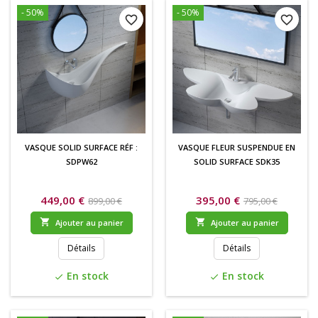
- 50%
- 50%
favorite_border
favorite_border
VASQUE SOLID SURFACE RÉF :
VASQUE FLEUR SUSPENDUE EN
SDPW62
SOLID SURFACE SDK35
449,00 €
395,00 €
899,00 €
795,00 €


Ajouter au panier
Ajouter au panier
Détails
Détails
En stock
En stock
check
check