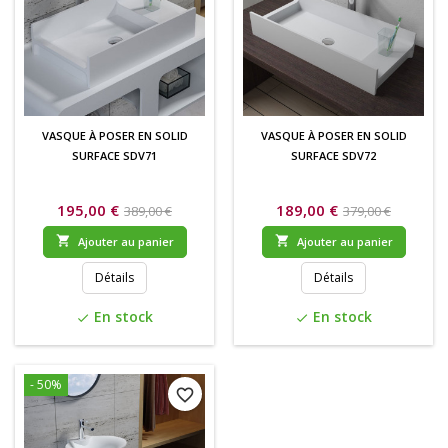
VASQUE À POSER EN SOLID
VASQUE À POSER EN SOLID
SURFACE SDV71
SURFACE SDV72
195,00 €
189,00 €
389,00 €
379,00 €


Ajouter au panier
Ajouter au panier
Détails
Détails
En stock
En stock
check
check
- 50%
favorite_border