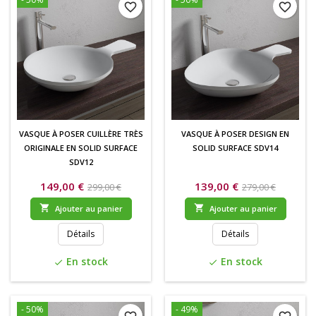
favorite_border
favorite_border
VASQUE À POSER CUILLÈRE TRÈS
VASQUE À POSER DESIGN EN
ORIGINALE EN SOLID SURFACE
SOLID SURFACE SDV14
SDV12
149,00 €
139,00 €
299,00 €
279,00 €


Ajouter au panier
Ajouter au panier
Détails
Détails
En stock
En stock
check
check
- 50%
- 49%