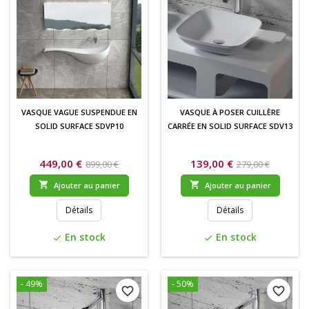
VASQUE VAGUE SUSPENDUE EN
VASQUE À POSER CUILLÈRE
SOLID SURFACE SDVP10
CARRÉE EN SOLID SURFACE SDV13
449,00 €
139,00 €
899,00 €
279,00 €


Ajouter au panier
Ajouter au panier
Détails
Détails
En stock
En stock
check
check
- 49%
- 50%
favorite_border
favorite_border