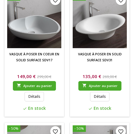
favorite_border
favorite_border
VASQUE À POSER EN COEUR EN
VASQUE À POSER EN SOLID
SOLID SURFACE SDV17
SURFACE SDV31
149,00 €
135,00 €
299,00 €
269,00 €


Ajouter au panier
Ajouter au panier
Détails
Détails
En stock
En stock
check
check
- 50%
- 50%
favorite_border
favorite_border