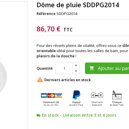
Dôme de pluie SDDPG2014
Référence
SDDPG2014
86,70 €
TTC
Pour des réveils pleins de vitalité, offrez-vous ce
dôm
orientable
idéal pour toutes les salles de bain, pour
plaisirs de la douche
!
Ajouter au pa
Quantité


Derniers articles en stock
En stock - Livraison entre 3 et 6 jours
local_shipping