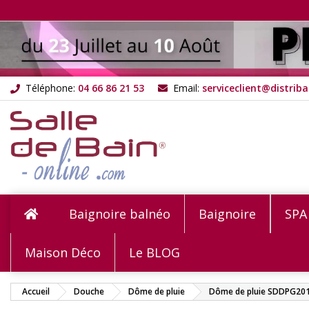
M
C
C
add_circle_outline
Vou
Nom
Téléphone:
04 66 86 21 53
Email:
serviceclient@distriba
Baignoire balnéo
Baignoire
SPA
Maison Déco
Le BLOG
Accueil
Douche
Dôme de pluie
Dôme de pluie SDDPG20