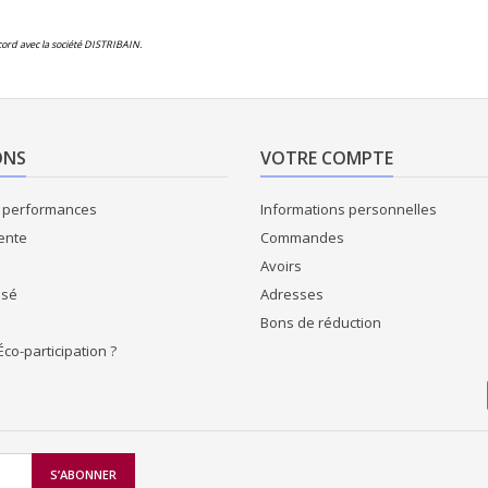
ord avec la société DISTRIBAIN.
ONS
VOTRE COMPTE
e performances
Informations personnelles
ente
Commandes
Avoirs
isé
Adresses
Bons de réduction
Éco-participation ?