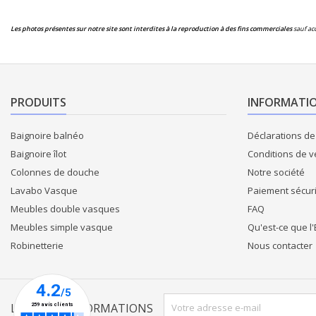
Les photos présentes sur notre site sont interdites à la reproduction à
des fins commerciales
sauf acc
PRODUITS
INFORMATI
Baignoire balnéo
Déclarations d
Baignoire îlot
Conditions de v
Colonnes de douche
Notre société
Lavabo Vasque
Paiement sécur
Meubles double vasques
FAQ
Meubles simple vasque
Qu'est-ce que l'
Robinetterie
Nous contacter
LETTRE D'INFORMATIONS