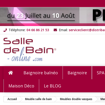
M
C
C
add_circle_outline
Vou
Nom
Téléphone:
04 66 86 21 53
Email:
serviceclient@distriba
Baignoire balnéo
Baignoire
SPA
Maison Déco
Le BLOG
Accueil
Meuble salle de bain
Meubles double vasques
Meu