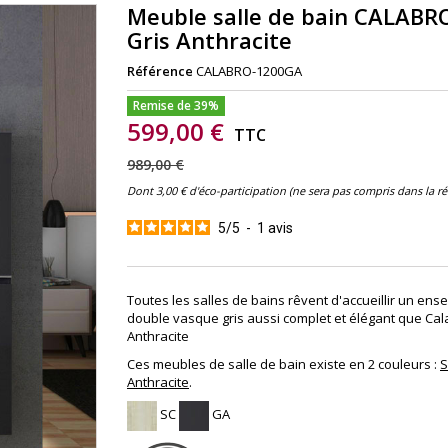
Meuble salle de bain CALABR
Gris Anthracite
Référence
CALABRO-1200GA
Remise de 39%
599,00 €
TTC
989,00 €
Dont 3,00 € d'éco-participation (ne sera pas compris dans la r
5
/
5
-
1
avis
Toutes les salles de bains rêvent d'accueillir un en
double vasque gris aussi complet et élégant que Cal
Anthracite
Ces meubles de salle de bain existe en 2 couleurs :
S
Anthracite
.
SC
GA