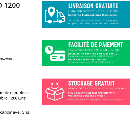
O 1200
éduction)
semble meuble et
abro 1200 Gris
candinave
,
Gris