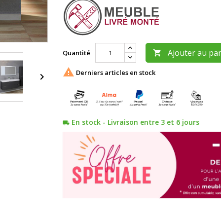
Ajouter au pa
Quantité


Derniers articles en stock

En stock - Livraison entre 3 et 6 jours
local_shipping